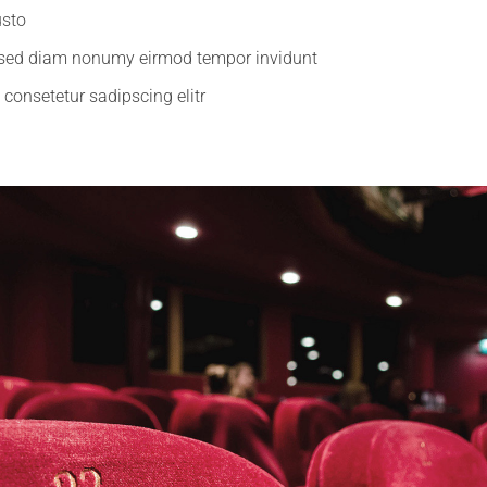
usto
r, sed diam nonumy eirmod tempor invidunt
 consetetur sadipscing elitr