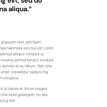
g elit, sed do
a aliqua.“
 aliquyam erat, sed diam
o sea takimata sanctus est Lorem
 eirmod tempor invidunt ut
m nonumy eirmod tempor invidunt
dolores et ea rebum. Stet clita
 amet, consetetur sadipscing
am voluptua.
nt ut labore et dolore magna
 clita kasd gubergren, no sea
ing elitr.