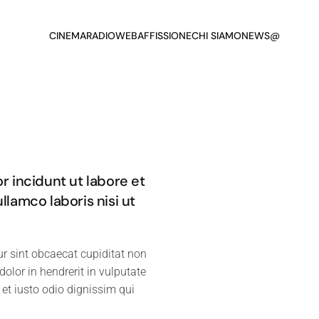
CINEMA
RADIO
WEB
AFFISSIONE
CHI SIAMO
NEWS
@
r incidunt ut labore et
lamco laboris nisi ut
eur sint obcaecat cupiditat non
dolor in hendrerit in vulputate
 et iusto odio dignissim qui