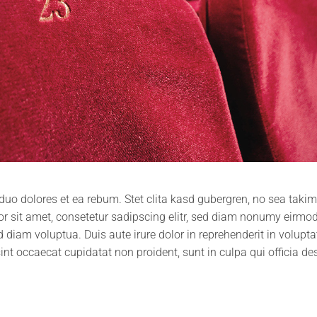
 duo dolores et ea rebum. Stet clita kasd gubergren, no sea tak
r sit amet, consetetur sadipscing elitr, sed diam nonumy eirmod
diam voluptua. Duis aute irure dolor in reprehenderit in voluptat
sint occaecat cupidatat non proident, sunt in culpa qui officia de