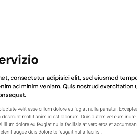
ervizio
et, consectetur adipisici elit, sed eiusmod tempo
enim ad minim veniam. Quis nostrud exercitation ul
onsequat.
oluptate velit esse cillum dolore eu fugiat nulla pariatur. Except
ia deserunt mollit anim id est laborum. Duis autem vel eum iriure 
l illum dolore eu feugiat nulla facilisis at vero eros et accumsan
elenit augue duis dolore te feugait nulla facilisi.