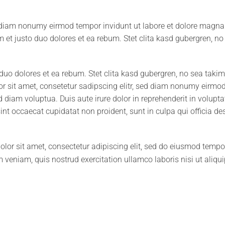
d diam nonumy eirmod tempor invidunt ut labore et dolore magna
m et justo duo dolores et ea rebum. Stet clita kasd gubergren, n
 duo dolores et ea rebum. Stet clita kasd gubergren, no sea tak
r sit amet, consetetur sadipscing elitr, sed diam nonumy eirmod
diam voluptua. Duis aute irure dolor in reprehenderit in voluptat
sint occaecat cupidatat non proident, sunt in culpa qui officia de
or sit amet, consectetur adipiscing elit, sed do eiusmod tempor 
veniam, quis nostrud exercitation ullamco laboris nisi ut ali