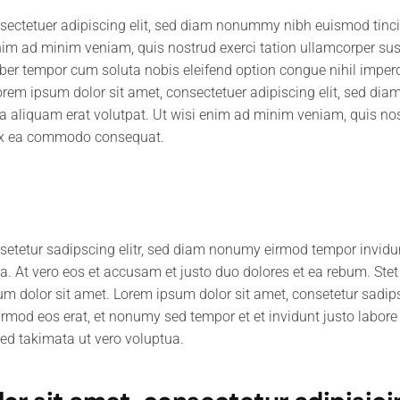
sectetuer adipiscing elit, sed diam nonummy nibh euismod tinc
nim ad minim veniam, quis nostrud exerci tation ullamcorper susci
r tempor cum soluta nobis eleifend option congue nihil impe
orem ipsum dolor sit amet, consectetuer adipiscing elit, sed 
na aliquam erat volutpat. Ut wisi enim ad minim veniam, quis nos
ip ex ea commodo consequat.
setetur sadipscing elitr, sed diam nonumy eirmod tempor invidu
. At vero eos et accusam et justo duo dolores et ea rebum. Stet
m dolor sit amet. Lorem ipsum dolor sit amet, consetetur sadip
mod eos erat, et nonumy sed tempor et et invidunt justo labore S
d takimata ut vero voluptua.