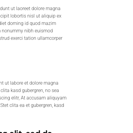
idunt ut laoreet dolore magna
pit lobortis nisl ut aliquip ex
rdiet doming id quod mazim
diam nonummy nibh euismod
trud exerci tation ullamcorper
nt ut labore et dolore magna
 clita kasd gubergren, no sea
scing elitr, At accusam aliquyam
tet clita ea et gubergren, kasd